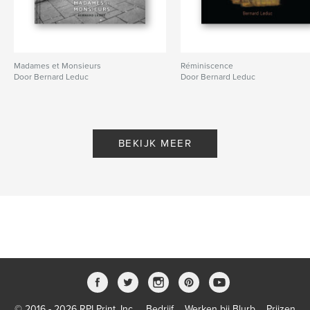
Madames et Monsieurs
Réminiscence
Door Bernard Leduc
Door Bernard Leduc
BEKIJK MEER
© 2016 - 2026 RPI Print, Inc.
Bedrijf
Werken bij Blurb
Prijzen