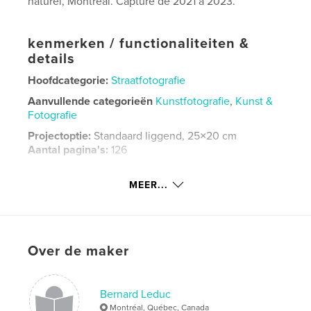
naturel, Montréal. Capturé de 2021 à 2023.
kenmerken / functionaliteiten &
details
Hoofdcategorie:
Straatfotografie
Aanvullende categorieën
Kunstfotografie
,
Kunst &
Fotografie
Projectoptie:
Standaard liggend, 25×20 cm
Aantal pagina's:
126
Datum publiceren:
nov 24, 2023
MEER...
Taal
French
Trefwoorden
,
photographie
Montréal
Over de maker
Bernard Leduc
Montréal, Québec, Canada