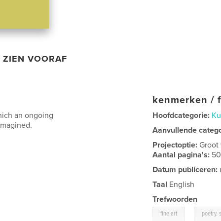
ZIEN VOORAF
kenmerken / f
hich an ongoing
Hoofdcategorie:
Ku
imagined.
Aanvullende categ
Projectoptie:
Groot
Aantal pagina's:
5
Datum publiceren:
Taal
English
Trefwoorden
,
fine art
poetry.