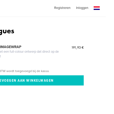
Registreren
Inloggen
gues
 IMAGEWRAP
191,93 €
 een full-colour ontwerp dat direct op de
t
BTW wordt toegevoegd bij de kassa.