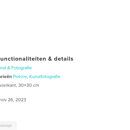
unctionaliteiten & details
nst & Fotografie
orieën
Poëzie
,
Kunstfotografie
 vierkant, 30×30 cm
0
nov 26, 2023
 seascape