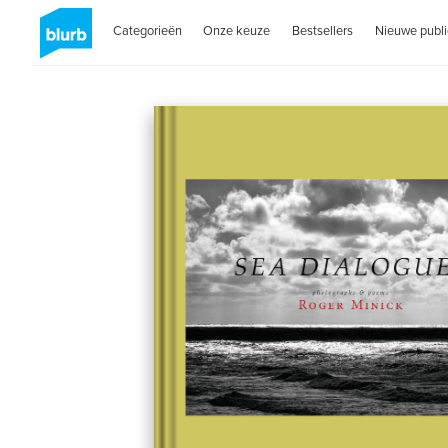
Categorieën
Onze keuze
Bestsellers
Nieuwe publi