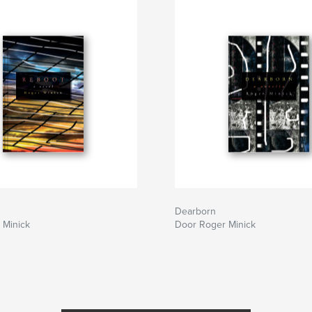
Dearborn
 Minick
Door Roger Minick