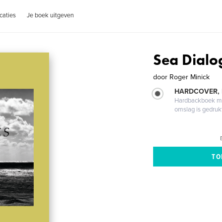
caties
Je boek uitgeven
Sea Dialo
door
Roger Minick
HARDCOVER,
Hardbackboek met
omslag is gedruk