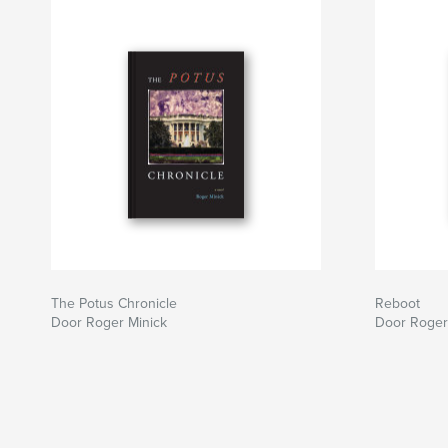
The Potus Chronicle
Reboot
Door Roger Minick
Door Roger