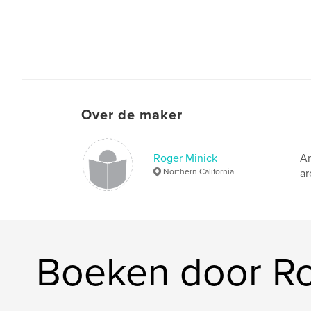
Over de maker
Roger Minick
Am
Northern California
ar
Boeken door Ro