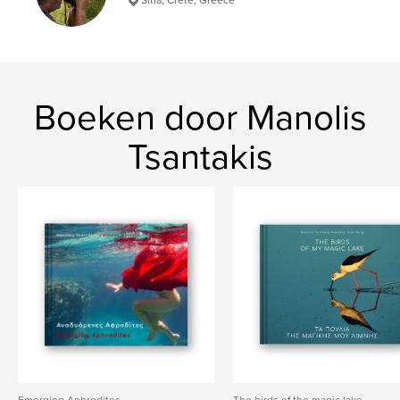
Taal
English
Trefwoorden
,
,
,
Fine art photography
Nature
Nude
,
Dance
Dancing
Boeken door Manolis
Tsantakis
Emerging Aphrodites
The birds of the magic lake