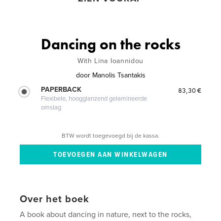
Dancing on the rocks
With Lina Ioannidou
door
Manolis Tsantakis
PAPERBACK
83,30 €
Flexibele, hoogglanzend gelamineerde
omslag
BTW wordt toegevoegd bij de kassa.
Over het boek
A book about dancing in nature, next to the rocks,