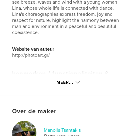
sea breeze, waves and wind with a young woman
Lina, whose whole life is connected with dance.
Lina's choreographies express freedom, joy and
respect for nature, highlight the harmony between
man and environment in a peaceful and beautiful
coexistence.
Website van auteur
http://photoart.gr/
kenmerken / functionaliteiten &
details
MEER...
Hoofdcategorie:
Kunst & Fotografie
Aanvullende categorieën
Kunstfotografie
,
Salontafelboeken
Over de maker
Projectoptie:
Standaard liggend, 25×20 cm
Aantal pagina's:
114
Datum publiceren:
dec 07, 2023
Manolis Tsantakis
Sitia, Crete, Greece