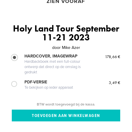
ZIEN VOORAF
Holy Land Tour September
11-21 2023
door
Mike Azer
HARDCOVER, IMAGEWRAP
178,66 €
Hardbackboek met een full-colour
ontwerp dat direct op de omslag is
gedrukt
PDF-VERSIE
3,49 €
Te bekijken op ieder apparaat
BTW wordt toegevoegd bij de kassa.