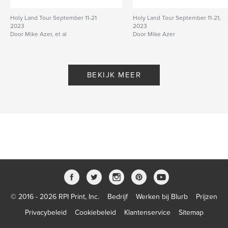
Holy Land Tour September 11-21
Holy Land Tour September 11-21,
2023
2023
Door Mike Azer, et al
Door Mike Azer
BEKIJK MEER
© 2016 - 2026 RPI Print, Inc.
Bedrijf
Werken bij Blurb
Prijzen
Privacybeleid
Cookiebeleid
Klantenservice
Sitemap