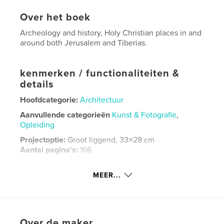
Over het boek
Archeology and history, Holy Christian places in and
around both Jerusalem and Tiberias.
kenmerken / functionaliteiten &
details
Hoofdcategorie:
Architectuur
Aanvullende categorieën
Kunst & Fotografie
,
Opleiding
Projectoptie:
Groot liggend, 33×28 cm
Aantal pagina's:
166
Datum publiceren:
dec 09, 2023
MEER...
Taal
English
Trefwoorden
,
,
Holy places
Christan pilgrimage
Israel
Over de maker