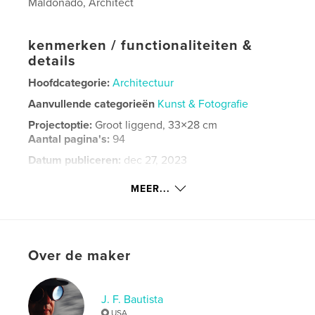
Maldonado, Architect
kenmerken / functionaliteiten &
details
Hoofdcategorie:
Architectuur
Aanvullende categorieën
Kunst & Fotografie
Projectoptie:
Groot liggend, 33×28 cm
Aantal pagina's:
94
Datum publiceren:
dec 27, 2023
Taal
English
MEER...
Trefwoorden
,
,
,
Architecture
ISBN: 9798880579365
Nature
Art
Over de maker
J. F. Bautista
USA