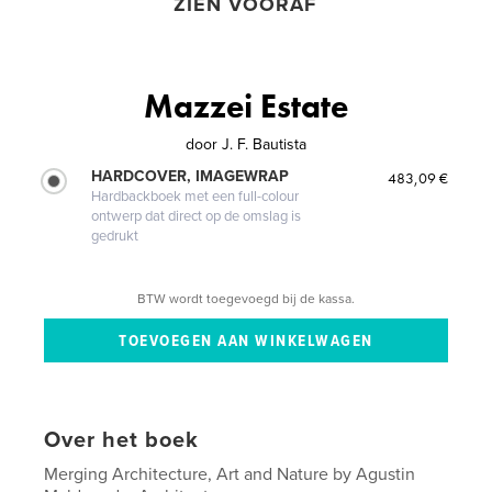
ZIEN VOORAF
Mazzei Estate
door
J. F. Bautista
HARDCOVER, IMAGEWRAP
483,09 €
Hardbackboek met een full-colour
ontwerp dat direct op de omslag is
gedrukt
BTW wordt toegevoegd bij de kassa.
Over het boek
Merging Architecture, Art and Nature by Agustin