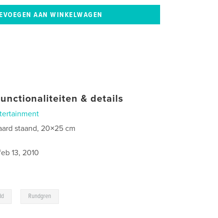
unctionaliteiten & details
tertainment
aard staand, 20×25 cm
0
feb 13, 2010
,
dd
Rundgren