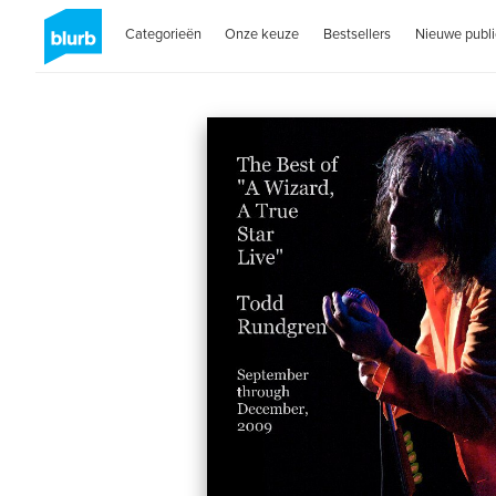
Categorieën
Onze keuze
Bestsellers
Nieuwe publi