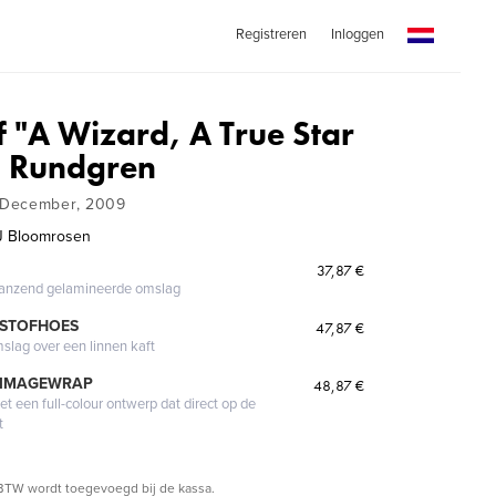
Registreren
Inloggen
f "A Wizard, A True Star
d Rundgren
 December, 2009
J Bloomrosen
37,87 €
glanzend gelamineerde omslag
 STOFHOES
47,87 €
mslag over een linnen kaft
 IMAGEWRAP
48,87 €
 een full-colour ontwerp dat direct op de
t
BTW wordt toegevoegd bij de kassa.