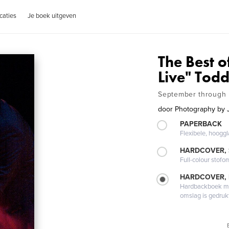
caties
Je boek uitgeven
The Best o
Live" Tod
September through
door
Photography by 
PAPERBACK
Flexibele, hoog
HARDCOVER,
Full-colour stofo
HARDCOVER,
Hardbackboek met
omslag is gedruk