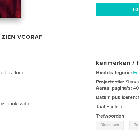
ZIEN VOORAF
kenmerken / f
led by Tour
Hoofdcategorie:
En
Projectoptie:
Stand
Aantal pagina's:
4
Datum publiceren:
his book, with
Taal
English
Trefwoorden
,
Bloomrosen
To