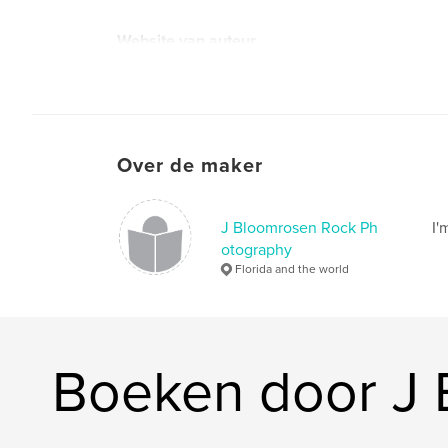
Website van auteur
http://jay-bloomrosen.pixels.com/
Over de maker
J Bloomrosen Rock Ph
I'
otography
Florida and the world
Boeken door J 