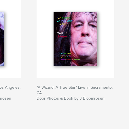
Los Angeles,
"A Wizard, A True Star" Live in Sacramento,
CA
mrosen
Door Photos & Book by J Bloomrosen