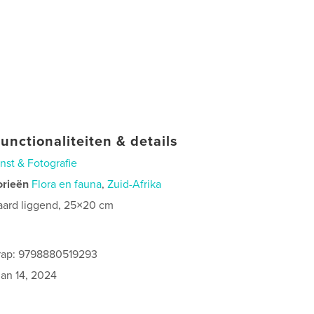
unctionaliteiten & details
nst & Fotografie
orieën
Flora en fauna
,
Zuid-Afrika
aard liggend, 25×20 cm
0
rap: 9798880519293
jan 14, 2024