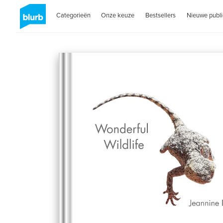
Categorieën
Onze keuze
Bestsellers
Nieuwe publi