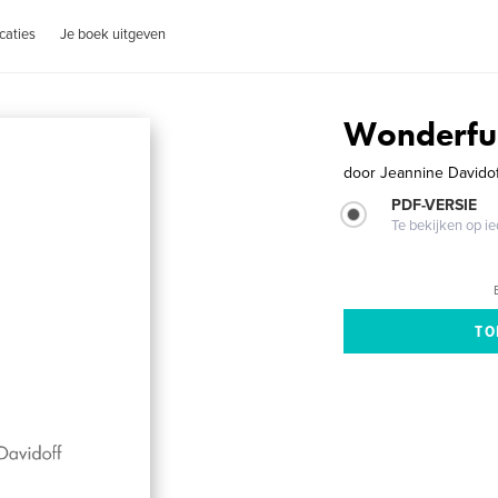
caties
Je boek uitgeven
Wonderful
door
Jeannine Davidof
PDF-VERSIE
Te bekijken op i