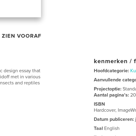
ZIEN VOORAF
kenmerken / f
c design essay that
Hoofdcategorie:
Ku
doff met in various
Aanvullende categ
insects and reptiles
Projectoptie:
Stand
Aantal pagina's:
2
ISBN
Hardcover, ImageW
Datum publiceren:
Taal
English