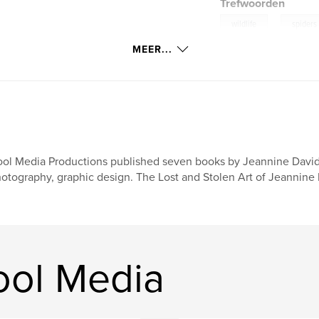
Trefwoorden
,
wildlife
spiders
MEER...
ol Media Productions published seven books by Jeannine Davido
otography, graphic design. The Lost and Stolen Art of Jeannine 
ool Media