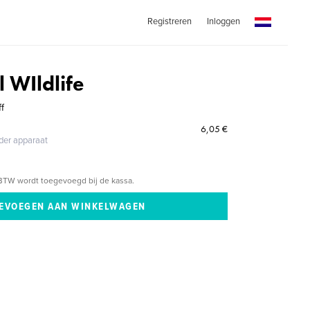
Registreren
Inloggen
 WIldlife
f
6,05 €
eder apparaat
BTW wordt toegevoegd bij de kassa.