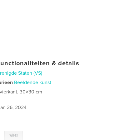
unctionaliteiten & details
renigde Staten (VS)
orieën
Beeldende kunst
 vierkant, 30×30 cm
2
jan 26, 2024
,
Wires