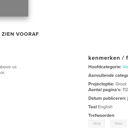
ZIEN VOORAF
kenmerken / f
 above us
Hoofdcategorie:
Ve
or.
Aanvullende categ
Projectoptie:
Groot
Aantal pagina's:
11
Datum publiceren:
Taal
English
Trefwoorden
,
Utility
Poles