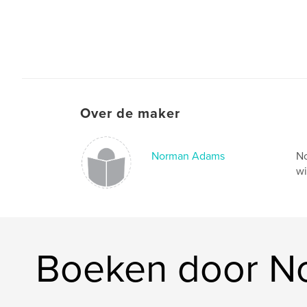
Over de maker
Norman Adams
No
wi
Boeken door N