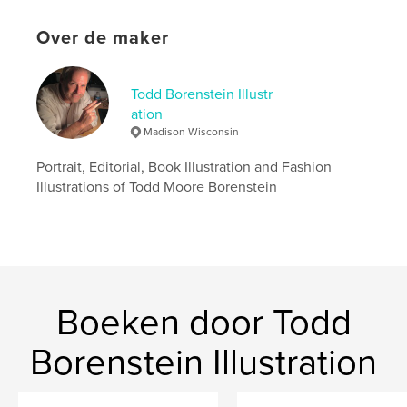
Taal
English
Trefwoorden
Over de maker
,
,
Figurative art
Illustration
Todd Borenstein
Todd Borenstein Illustr
ation
Madison Wisconsin
Portrait, Editorial, Book Illustration and Fashion
Illustrations of Todd Moore Borenstein
Boeken door Todd
Borenstein Illustration