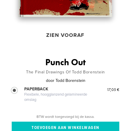
ZIEN VOORAF
Punch Out
The Final Drawings Of Todd Borenstein
door
Todd Borenstein
PAPERBACK
17,05 €
Flexibele, hoogglanzend gelamineerde
omslag
BTW wordt toegevoegd bij de kassa.