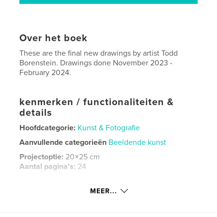
Over het boek
These are the final new drawings by artist Todd
Borenstein. Drawings done November 2023 -
February 2024.
kenmerken / functionaliteiten &
details
Hoofdcategorie:
Kunst & Fotografie
Aanvullende categorieën
Beeldende kunst
Projectoptie:
20×25 cm
Aantal pagina's:
24
ISBN
Paperback: 9798881335489
MEER...
Datum publiceren:
feb 06, 2024