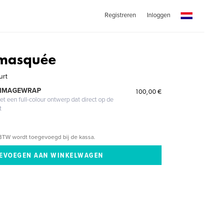
Registreren
Inloggen
 masquée
urt
 IMAGEWRAP
100,00 €
 een full-colour ontwerp dat direct op de
t
BTW wordt toegevoegd bij de kassa.