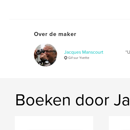
Over de maker
Jacques Manscourt
“U
Gif sur Yvette
Boeken door J