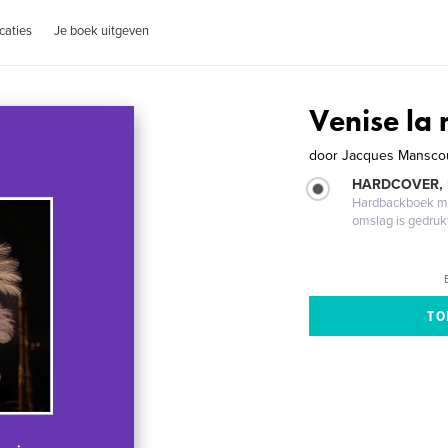
caties
Je boek uitgeven
Venise la
door
Jacques Mansco
HARDCOVER,
Hardbackboek met
omslag is gedruk