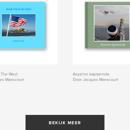
n The West
Asya'nın kapılarında
es Manscourt
Door Jacques Manscourt
BEKIJK MEER