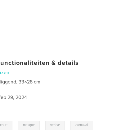
unctionaliteiten & details
izen
 liggend, 33×28 cm
0
feb 29, 2024
,
,
,
court
masque
venise
carnaval