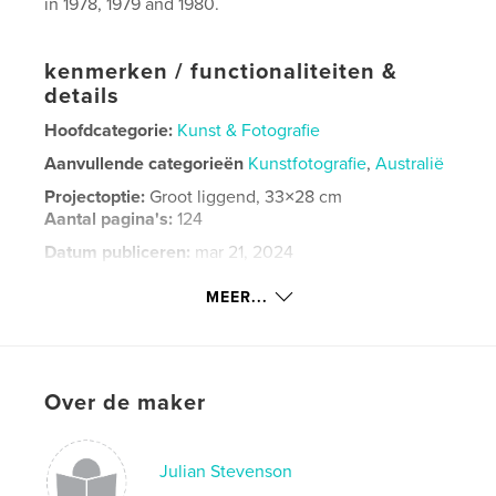
in 1978, 1979 and 1980.
kenmerken / functionaliteiten &
details
Hoofdcategorie:
Kunst & Fotografie
Aanvullende categorieën
Kunstfotografie
,
Australië
Projectoptie:
Groot liggend, 33×28 cm
Aantal pagina's:
124
Datum publiceren:
mar 21, 2024
Taal
English
MEER...
Trefwoorden
,
,
,
,
B+W
documentary
Hobart
Tasmania
Australia
Over de maker
Julian Stevenson