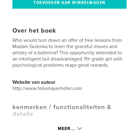
Over het boek
Who would turn down an offer of free lessons from
Madam Gulenka to learn the graceful moves and
artistry of a ballerina? This opportunity extended to
an intelligent but disadvantaged 7th grade girl with
psychological problems reaps great rewards.
Website van auteur
http://www.felixmayerhofer.com
kenmerken / functionaliteiten &
details
Hoofdcategorie:
Kinderboeken
MEER...
Aanvullende categorieën
Actie/avontuur
,
Opleiding