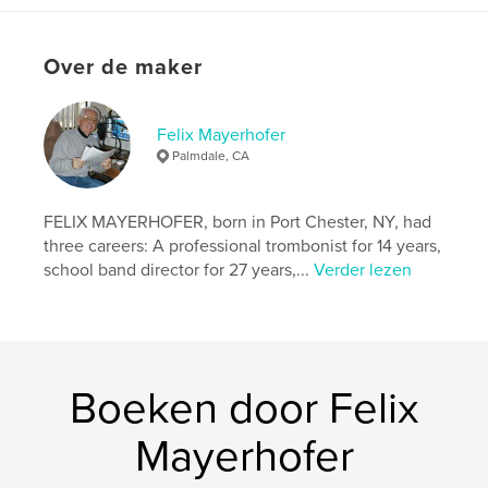
Projectoptie:
20×25 cm
Aantal pagina's:
28
Over de maker
ISBN
Hardcover, ImageWrap: 9798881465032
Datum publiceren:
mar 31, 2024
Felix Mayerhofer
Taal
English
Palmdale, CA
Trefwoorden
,
,
ballerina
dancing
barre
FELIX MAYERHOFER, born in Port Chester, NY, had
three careers: A professional trombonist for 14 years,
school band director for 27 years,...
Verder lezen
Boeken door Felix
Mayerhofer