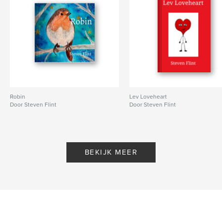
Robin
Lev Loveheart
Door Steven Flint
Door Steven Flint
BEKIJK MEER