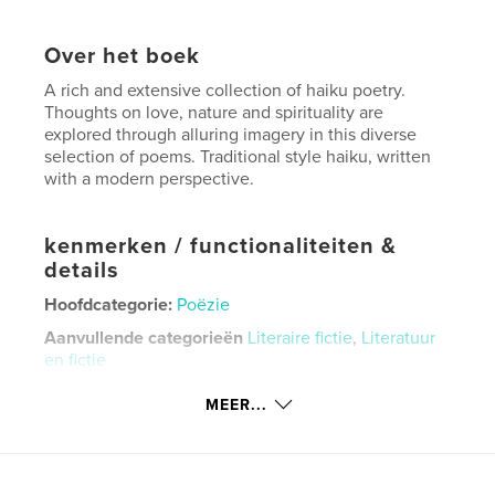
Over het boek
A rich and extensive collection of haiku poetry.
Thoughts on love, nature and spirituality are
explored through alluring imagery in this diverse
selection of poems. Traditional style haiku, written
with a modern perspective.
kenmerken / functionaliteiten &
details
Hoofdcategorie:
Poëzie
Aanvullende categorieën
Literaire fictie
,
Literatuur
en fictie
Projectoptie:
13×20 cm
MEER...
Aantal pagina's:
180
ISBN
Paperback: 9798881468606