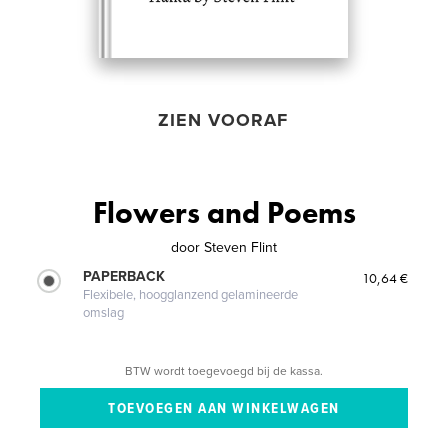
ZIEN VOORAF
Flowers and Poems
door
Steven Flint
PAPERBACK
10,64 €
Flexibele, hoogglanzend gelamineerde
omslag
BTW wordt toegevoegd bij de kassa.