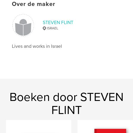
Datum publiceren:
apr 01, 2024
Over de maker
Taal
English
Trefwoorden
STEVEN FLINT
,
,
,
ISRAEL
Poetry for women
Love poems
Nature poems
Haiku
Lives and works in Israel
Boeken door STEVEN
FLINT