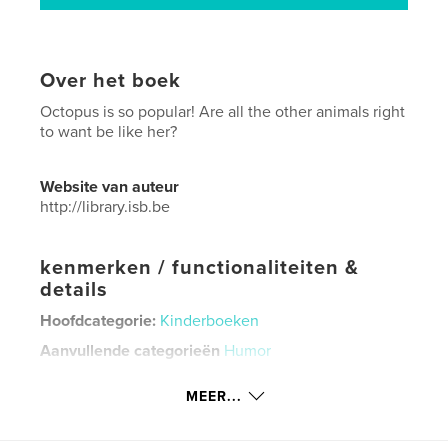
Over het boek
Octopus is so popular! Are all the other animals right
to want be like her?
Website van auteur
http://library.isb.be
kenmerken / functionaliteiten &
details
Hoofdcategorie:
Kinderboeken
Aanvullende categorieën
Humor
Projectoptie:
Standaard staand, 20×25 cm
MEER...
Aantal pagina's:
20
Datum publiceren:
mei 08, 2024