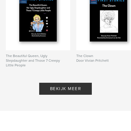
The Beautiful Queen, Ugly
The Clown
Stepdaughter and Those 7 Creepy
Door Vivian Pritchett
Little People
Door JoJo Whitelaw
BEKIJK MEER