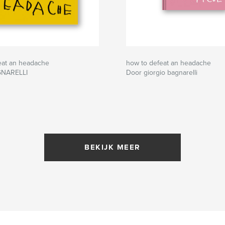
eat an headache
how to defeat an headache
GNARELLI
Door giorgio bagnarelli
BEKIJK MEER