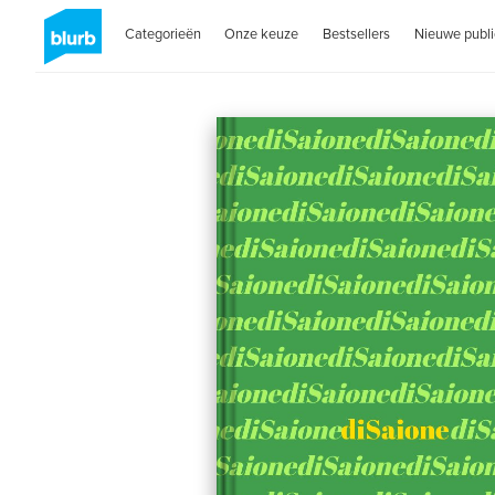
Categorieën
Onze keuze
Bestsellers
Nieuwe publi