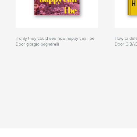
if only they could see how happy can i be
How to def
Door giorgio bagnarelli
Door G.BA