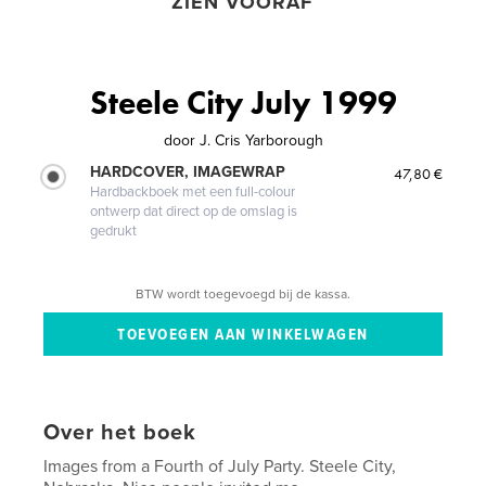
ZIEN VOORAF
Steele City July 1999
door
J. Cris Yarborough
HARDCOVER, IMAGEWRAP
47,80 €
Hardbackboek met een full-colour
ontwerp dat direct op de omslag is
gedrukt
BTW wordt toegevoegd bij de kassa.
Over het boek
Images from a Fourth of July Party. Steele City,