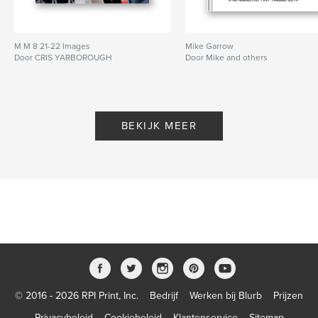
M M 8 21-22 Images
Mike Garrow
Door CRIS YARBOROUGH
Door Mike and others
BEKIJK MEER
© 2016 - 2026 RPI Print, Inc.
Bedrijf
Werken bij Blurb
Prijzen
Privacybeleid
Cookiebeleid
Klantenservice
Sitemap