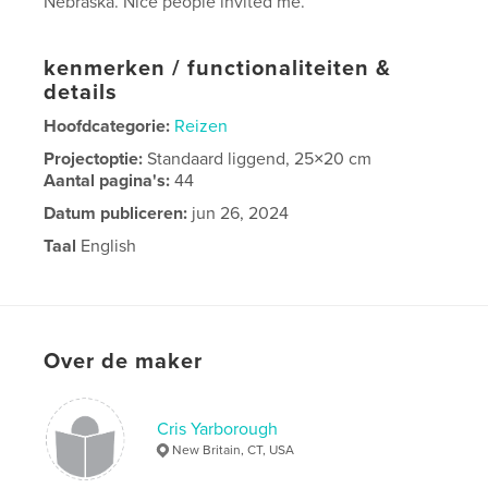
Nebraska. Nice people invited me.
kenmerken / functionaliteiten &
details
Hoofdcategorie:
Reizen
Projectoptie:
Standaard liggend, 25×20 cm
Aantal pagina's:
44
Datum publiceren:
jun 26, 2024
Taal
English
Over de maker
Cris Yarborough
New Britain, CT, USA