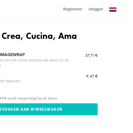
Registreren
Inloggen
: Crea, Cucina, Ama
 IMAGEWRAP
37,71 €
 een full-colour ontwerp dat direct op de
t
9,47 €
eder apparaat
BTW wordt toegevoegd bij de kassa.