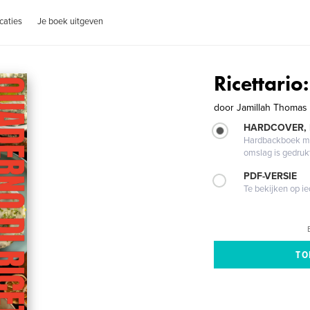
caties
Je boek uitgeven
Ricettario
door
Jamillah Thomas
HARDCOVER,
Hardbackboek met
omslag is gedruk
PDF-VERSIE
Te bekijken op i