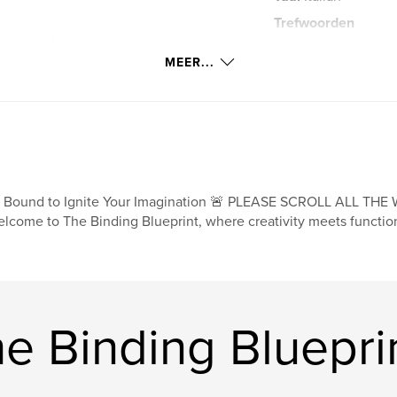
Trefwoorden
ina, questo
,
DIY Cookbook
do le ricette che
MEER...
 un quaderno—è il
ogo dove ogni pasto
genze, sia per
ci.
 Bound to Ignite Your Imagination 🚨 PLEASE SCROLL ALL T
lcome to The Binding Blueprint, where creativity meets functiona
i di sezione e
inario.
piatti principali,
e Binding Bluepri
ualità assicurano
iose avventure.
tario"—dove ogni