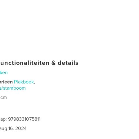
unctionaliteiten & details
ken
orieën
Plakboek
,
is/stamboom
 cm
ap: 9798331075811
aug 16, 2024