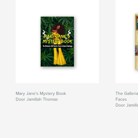
pagina è un'opportunità per creare, cucinare e 
contano di più.
Mary Jane's Mystery Book
The Galleri
Door Jamillah Thomas
Faces
Door Jamil