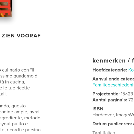
ZIEN VOORAF
kenmerken / f
 culinario con "Il
Hoofdcategorie:
Ko
lissimo quaderno di
Aanvullende categ
ità in cucina,
Familiegeschieden
 le tue ricette
ali.
Projectoptie:
15×23
Aantal pagina's:
72
iando, questo
ISBN
 pagine ampie, avrai
Hardcover, ImageWr
 ingrediente, metodo
layout pulito e
Datum publiceren:
te, ricordi e persino
Taal
Italian