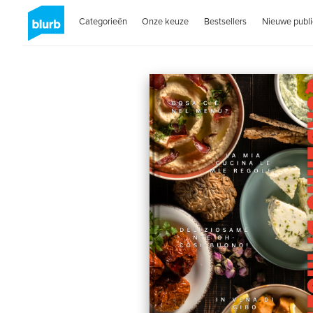
Categorieën
Onze keuze
Bestsellers
Nieuwe publi