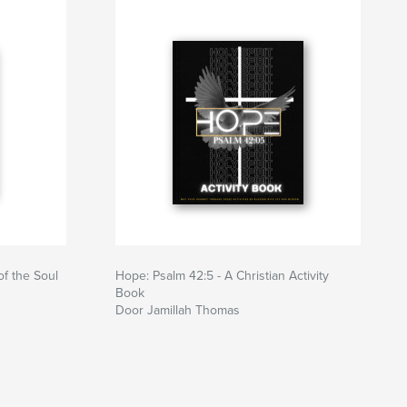
of the Soul
Hope: Psalm 42:5 - A Christian Activity
Book
Door Jamillah Thomas