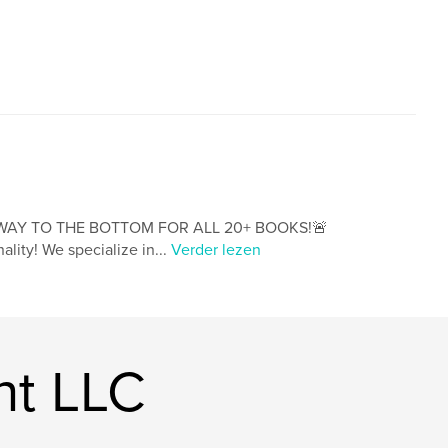
,
,
Recipe Organizer
Meal Planner
Keepsak
HE WAY TO THE BOTTOM FOR ALL 20+ BOOKS!🚨
lity! We specialize in...
Verder lezen
nt LLC