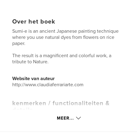
Over het boek
Sumi-e is an ancient Japanese painting technique
where you use natural dyes from flowers on rice
paper.
The result is a magnificent and colorful work, a
tribute to Nature.
Website van auteur
http://www.claudiaferrariarte.com
kenmerken / functionaliteiten &
details
MEER...
Hoofdcategorie:
Kunst & Fotografie
Aanvullende categorieën
Beeldende kunst
,
Japan