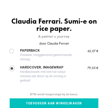
Claudia Ferrari. Sumi-e on
rice paper.
A painter´s journey
door
Claudia Ferrari
PAPERBACK
62,07 €
Flexibele, hoogglanzend gelamineerde
omslag
HARDCOVER, IMAGEWRAP
79,05 €
Hardbackboek met een full-colour
ontwerp dat direct op de omslag is
gedrukt
BTW wordt toegevoegd bij de kassa.