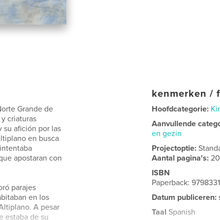
kenmerken / f
 Norte Grande de
Hoofdcategorie:
Ki
 y criaturas
Aanvullende categ
 su afición por las
en gezin
Altiplano en busca
 intentaba
Projectoptie:
Stand
 que apostaran con
Aantal pagina's:
2
ISBN
Paperback: 979833
oró parajes
bitaban en los
Datum publiceren:
 Altiplano. A pesar
Taal
Spanish
e estaba de su