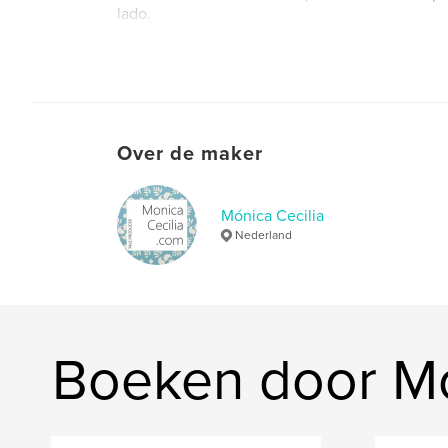
lado.
Website van auteur
https://www.monicacecilia.com/
Over de maker
Mónica Cecilia
Nederland
Boeken door Mó