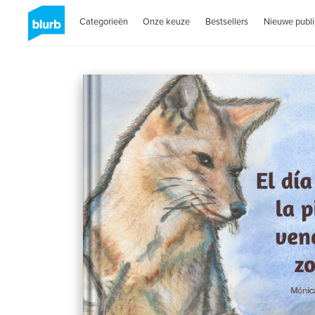
Categorieën
Onze keuze
Bestsellers
Nieuwe publi