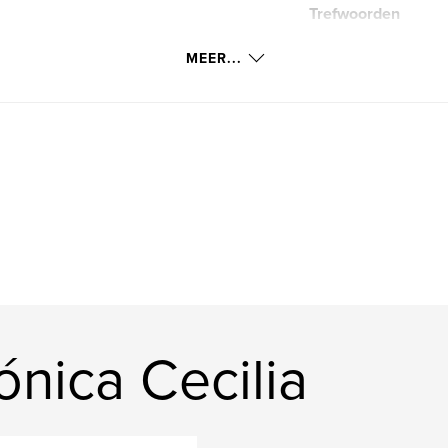
Trefwoorden
,
naturaleza
psic
MEER...
nica Cecilia