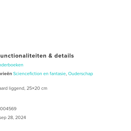
unctionaliteiten & details
nderboeken
orieën
Sciencefiction en fantasie
,
Ouderschap
aard liggend, 25×20 cm
0
1004569
sep 28, 2024