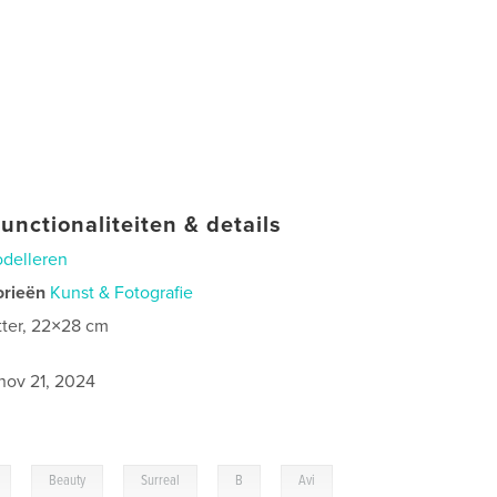
unctionaliteiten & details
delleren
orieën
Kunst & Fotografie
tter, 22×28 cm
nov 21, 2024
,
,
,
,
Beauty
Surreal
B
Avi