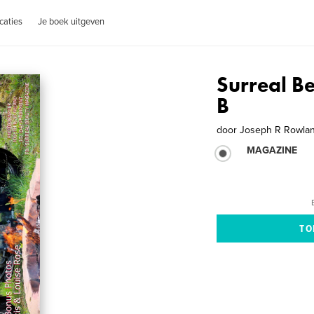
caties
Je boek uitgeven
Surreal B
B
door
Joseph R Rowla
MAGAZINE