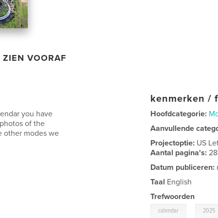
ZIEN VOORAF
kenmerken / f
lendar you have
Hoofdcategorie:
Mo
 photos of the
Aanvullende categ
le other modes we
Projectoptie:
US Le
Aantal pagina's:
28
Datum publiceren:
Taal
English
Trefwoorden
,
calendar
2025