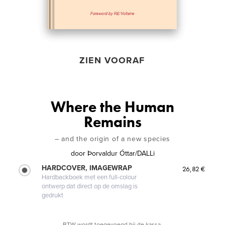
ZIEN VOORAF
Where the Human
Remains
– and the origin of a new species
door
Þorvaldur Óttar/DALLi
HARDCOVER, IMAGEWRAP
26,82 €
Hardbackboek met een full-colour
ontwerp dat direct op de omslag is
gedrukt
BTW wordt toegevoegd bij de kassa.