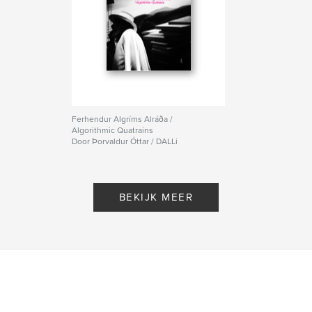
Ferhendur Algríms Alráða /
Algorithmic Quatrains
Door Þorvaldur Óttar / DALLi
BEKIJK MEER