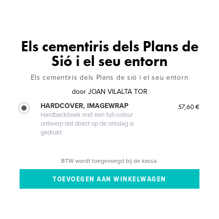
Els cementiris dels Plans de
Sió i el seu entorn
Els cementiris dels Plans de sió i el seu entorn
door
JOAN VILALTA TOR
HARDCOVER, IMAGEWRAP
57,60 €
Hardbackboek met een full-colour
ontwerp dat direct op de omslag is
gedrukt
BTW wordt toegevoegd bij de kassa.