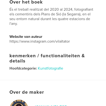
Over het boek
És el treball realitzat del 2020 al 2024, fotografiant
els cementiris dels Plans de Sió (la Segarra), en el
seu entorn natural durant les quatre estacions de
l'any.
Website van auteur
https://www.instagram.com/vilaltator
kenmerken / functionaliteiten &
details
Hoofdcategorie:
Kunstfotografie
Aanvullende categorieën
Kunst & Fotografie
Projectoptie:
Standaard liggend, 25×20 cm
Aantal pagina's:
84
Over de maker
Datum publiceren:
nov 26, 2024
Taal
Catalan