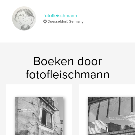
,
,
,
photography
Foto
Betrachtungen
fotofleischmann
,
places
Orte
Duesseldorf, Germany
Boeken door
fotofleischmann