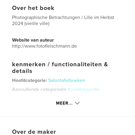
Over het boek
Photographische Betrachtungen / Lille im Herbst
2024 (vieille ville)
Website van auteur
http://www.fotofleischmann.de
kenmerken / functionaliteiten &
details
Hoofdcategorie:
Salontafelboeken
Aanvullende categorieën
Kunstfotografie
Projectoptie:
Klein vierkant, 18×18 cm
MEER...
Aantal pagina's:
36
Datum publiceren:
dec 10, 2024
Taal
German
Over de maker
Trefwoorden