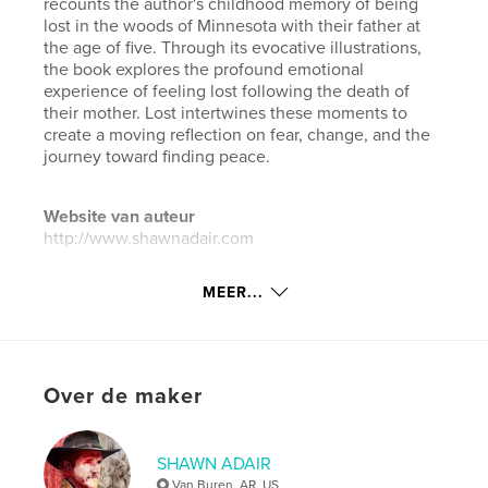
recounts the author's childhood memory of being
lost in the woods of Minnesota with their father at
the age of five. Through its evocative illustrations,
the book explores the profound emotional
experience of feeling lost following the death of
their mother. Lost intertwines these moments to
create a moving reflection on fear, change, and the
journey toward finding peace.
Website van auteur
http://www.shawnadair.com
MEER...
kenmerken / functionaliteiten &
details
Hoofdcategorie:
Kunst & Fotografie
Over de maker
Aanvullende categorieën
Beeldende kunst
Projectoptie:
Groot liggend, 33×28 cm
Aantal pagina's:
20
SHAWN ADAIR
Datum publiceren:
dec 17, 2024
Van Buren, AR, US