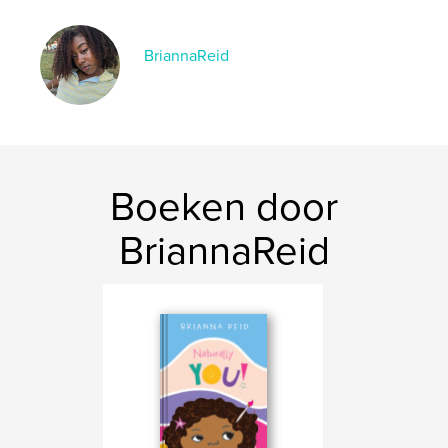
Jamaica
BriannaReid
Boeken door
BriannaReid