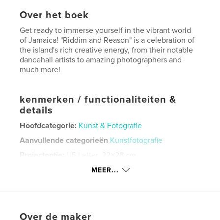
Over het boek
Get ready to immerse yourself in the vibrant world
of Jamaica! "Riddim and Reason" is a celebration of
the island's rich creative energy, from their notable
dancehall artists to amazing photographers and
much more!
kenmerken / functionaliteiten &
details
Hoofdcategorie:
Kunst & Fotografie
Aanvullende categorieën
Kunstfotografie
Projectoptie:
US Letter, 22×28 cm
Aantal pagina's:
20
MEER...
Datum publiceren:
jun 05, 2025
Taal
English
Trefwoorden
Over de maker