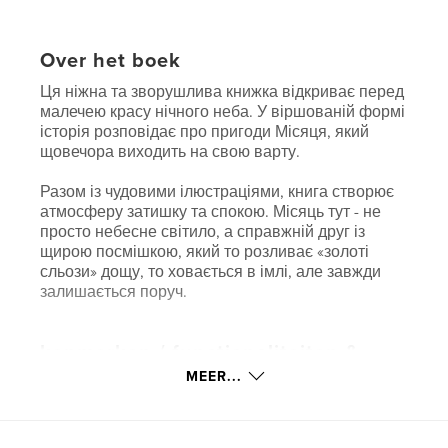
Over het boek
Ця ніжна та зворушлива книжка відкриває перед
малечею красу нічного неба. У віршованій формі
історія розповідає про пригоди Місяця, який
щовечора виходить на свою варту.
Разом із чудовими ілюстраціями, книга створює
атмосферу затишку та спокою. Місяць тут - не
просто небесне світило, а справжній друг із
щирою посмішкою, який то розливає «золоті
сльози» дощу, то ховається в імлі, але завжди
залишається поруч.
kenmerken / functionaliteiten &
details
MEER...
Hoofdcategorie:
Poëzie
Projectoptie:
15×23 cm