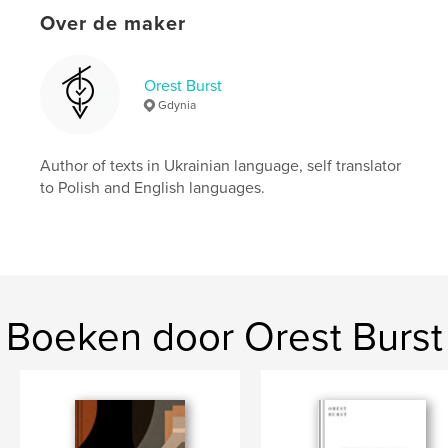
Aantal pagina's:
24
Over de maker
Datum publiceren:
dec 01, 2025
Taal
Undetermined
Orest Burst
Trefwoorden
Gdynia
,
,
,
lullaby
children book
poetry
Ukrainian
Author of texts in Ukrainian language, self translator
to Polish and English languages.
Boeken door Orest Burst