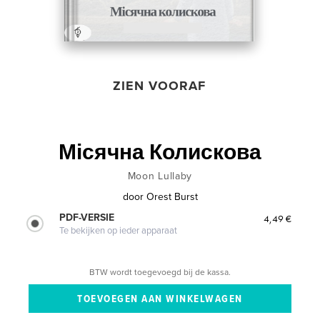
ZIEN VOORAF
Місячна Колискова
Moon Lullaby
door
Orest Burst
PDF-VERSIE
4,49 €
Te bekijken op ieder apparaat
BTW wordt toegevoegd bij de kassa.