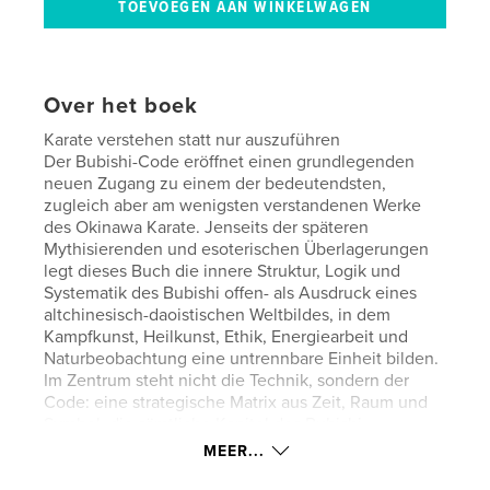
Over het boek
Karate verstehen statt nur auszuführen
Der Bubishi-Code eröffnet einen grundlegenden
neuen Zugang zu einem der bedeutendsten,
zugleich aber am wenigsten verstandenen Werke
des Okinawa Karate. Jenseits der späteren
Mythisierenden und esoterischen Überlagerungen
legt dieses Buch die innere Struktur, Logik und
Systematik des Bubishi offen- als Ausdruck eines
altchinesisch-daoistischen Weltbildes, in dem
Kampfkunst, Heilkunst, Ethik, Energiearbeit und
Naturbeobachtung eine untrennbare Einheit bilden.
Im Zentrum steht nicht die Technik, sondern der
Code: eine strategische Matrix aus Zeit, Raum und
Symbol, die sämtliche Kapitel des Bubishi
miteinander verbinden. Grundlage dieser Arbeit ist
MEER...
die KI gestützte Analyse eines Altchinesischen
Originaltextes einer überlieferten Bubishi Kopie.Der