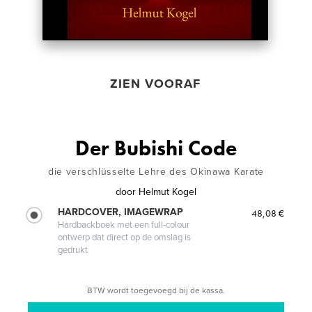
ZIEN VOORAF
Der Bubishi Code
die verschlüsselte Lehre des Okinawa Karate
door
Helmut Kogel
HARDCOVER, IMAGEWRAP
48,08 €
Hardbackboek met een full-colour
ontwerp dat direct op de omslag is
gedrukt
BTW wordt toegevoegd bij de kassa.