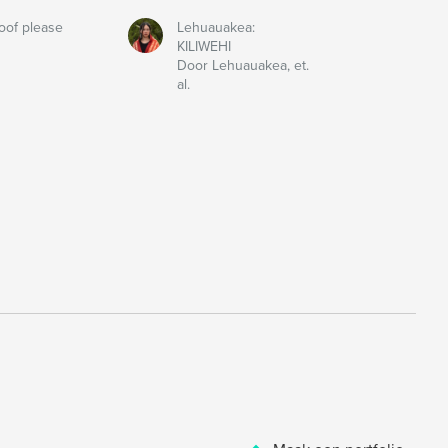
oof please
Lehuauakea:
KILIWEHI
Door Lehuauakea, et.
al.