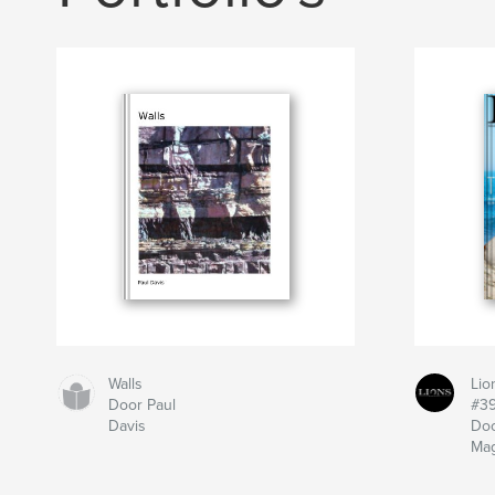
Walls
Lio
Door Paul
#3
Davis
Doo
Ma