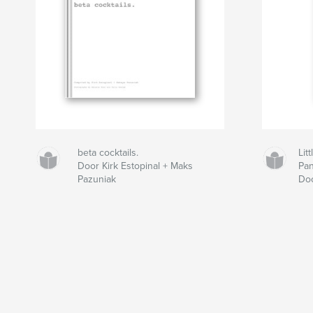
beta cocktails.
Lit
Door Kirk Estopinal + Maks
Pan
Pazuniak
Do