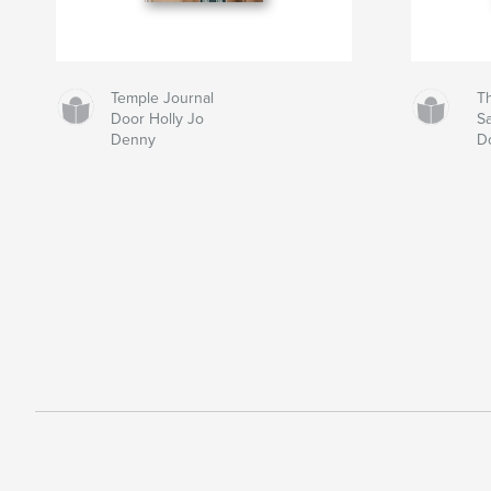
Temple Journal
Th
Door Holly Jo
S
Denny
D