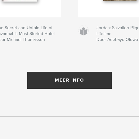
e Secret and Untold Life of
Jordan: Salvation Pil
avannah’s Most Storied Hotel
Lifetime
oor Michael Thomasson
Door Adebayo Olowo
MEER INFO