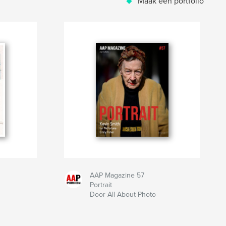
Maak een portfolio
AAP Magazine 57
Portrait
Door All About Photo