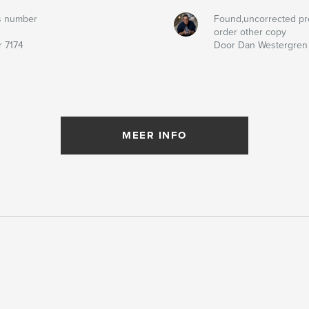
s number
Found,uncorrected pr
order other copy
 7174
Door Dan Westergren
MEER INFO