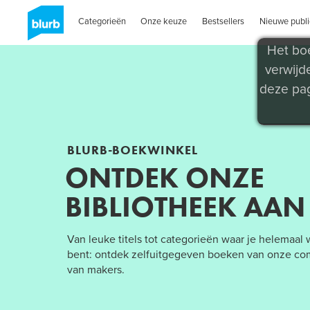
Categorieën
Onze keuze
Bestsellers
Nieuwe publi
Het boe
verwijd
deze pag
BLURB-BOEKWINKEL
ONTDEK ONZE
BIBLIOTHEEK AAN
Van leuke titels tot categorieën waar je helemaal
bent: ontdek zelfuitgegeven boeken van onze c
van makers.