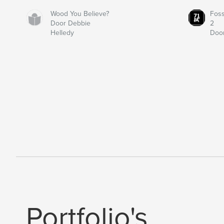
Wood You Believe?
Fos
Door Debbie
2
Helledy
Door
Portfolio's