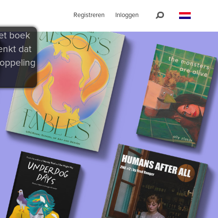
Registreren
Inloggen
het boek
enkt dat
koppeling