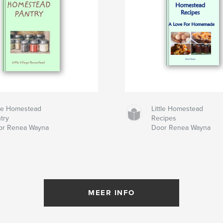
tle Homestead
Little Homestead
try
Recipes
or Renea Wayna
Door Renea Wayna
MEER INFO