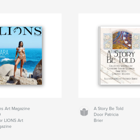
ns Art Magazine
A Story Be Told
9
Door Patricia
r LIONS Art
Brier
gazine