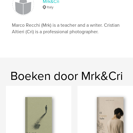
Mrk&Cri
kenmerken / functionaliteiten &
Italy
details
Hoofdcategorie:
Literatuur en fictie
Marco Recchi (Mrk) is a teacher and a writer. Cristian
Aanvullende categorieën
Literaire fictie
Altieri (Cri) is a professional photographer.
Projectoptie:
13×20 cm
Aantal pagina's:
96
ISBN
Paperback: 9798240518621
Datum publiceren:
mei 23, 2026
Boeken door Mrk&Cri
Taal
Chinese (Simplified)
Trefwoorden
,
,
,
,
mind
body
trauma novel
Recchi
身体自知