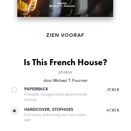
ZIEN VOORAF
Is This French House?
photos
door
Michael T. Fournier
PAPERBACK
37,85 €
Flexibele, hoogglanzend gelamineerde
omslag
HARDCOVER, STOFHOES
47,85 €
Full-colour stofomslag over een linnen
kaft