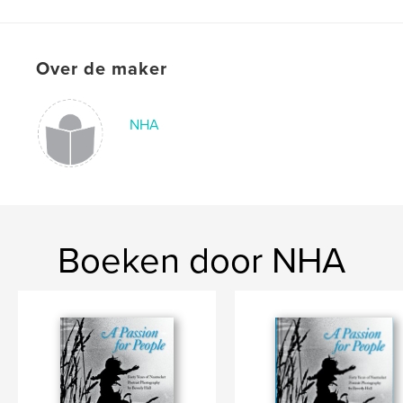
Trefwoorden
,
,
,
Women's History
Nantucket
Quaker
,
Dogs
Preservation
Over de maker
,
Architecture
,
NHA
,
Monaghan
,
Artist
NHA
Boeken door NHA