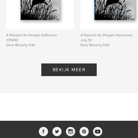
A Passion for People Softcover
A Passion for People Hardcover
070610
July 10
Door Beverly Hall
Door Beverly Hall
BEKIJK MEER