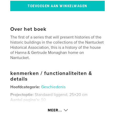
Over het boek
The first of a series that will present histories of the
historic buildings in the collections of the Nantucket
Historical Association, this is a history of the house
of Hanna & Gertrude Monaghan home on
Nantucket.
kenmerken / functionaliteiten &
details
Hoofdcategorie:
Geschiedenis
Projectoptie:
Standaard liggend, 25×20 cm
Aantal pagina's:
50
Datum publiceren:
dec 04, 2007
MEER...