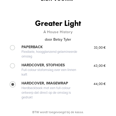
Greater Light
A House History
door
Betsy Tyler
PAPERBACK
33,00 €
Flexibele, hoogglanzend gelamineerde
omslag
HARDCOVER, STOFHOES
43,00 €
Full-colour stofomslag over een linnen
kaft
HARDCOVER, IMAGEWRAP
44,00 €
Hardbackboek met een full-colour
ontwerp dat direct op de omslag is
gedrukt
BTW wordt toegevoegd bij de kassa.