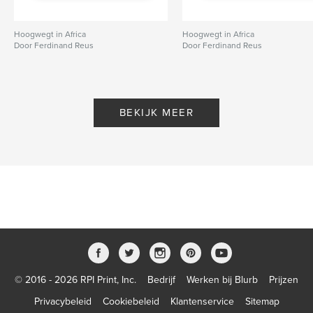
Hoogwegt in Africa
Hoogwegt in Africa
Door Ferdinand Reus
Door Ferdinand Reus
BEKIJK MEER
© 2016 - 2026 RPI Print, Inc.
Bedrijf
Werken bij Blurb
Prijzen
Privacybeleid
Cookiebeleid
Klantenservice
Sitemap