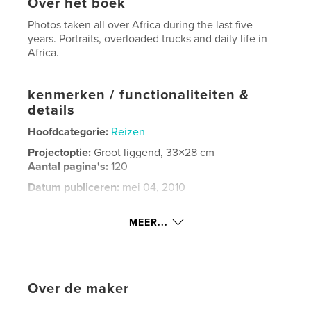
Over het boek
Photos taken all over Africa during the last five
years. Portraits, overloaded trucks and daily life in
Africa.
kenmerken / functionaliteiten &
details
Hoofdcategorie:
Reizen
Projectoptie:
Groot liggend, 33×28 cm
Aantal pagina's:
120
Datum publiceren:
mei 04, 2010
Trefwoorden
MEER...
,
,
,
,
South Africa
AFRICA
Algeria
Angola
,
Benin
Botswana
Over de maker
,
Burkina
,
Burundi
,
Cameroon
,
Chad
,