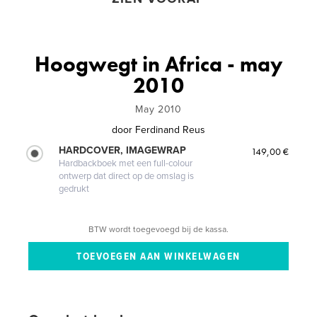
Hoogwegt in Africa - may
2010
May 2010
door
Ferdinand Reus
HARDCOVER, IMAGEWRAP
149,00 €
Hardbackboek met een full-colour
ontwerp dat direct op de omslag is
gedrukt
BTW wordt toegevoegd bij de kassa.