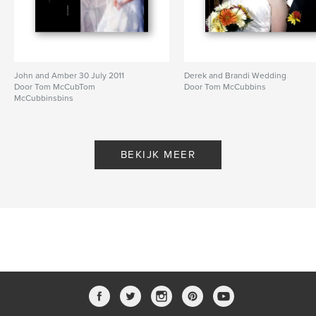
John and Amber 30 July 2011
Derek and Brandi Wedding
Door Tom McCubTom
Door Tom McCubbins
McCubbinsbins
BEKIJK MEER