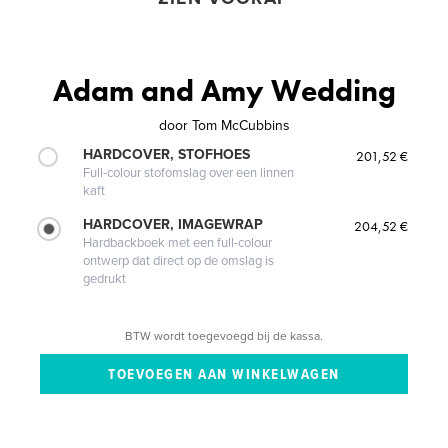
Adam and Amy Wedding
door
Tom McCubbins
HARDCOVER, STOFHOES
201,52 €
Full-colour stofomslag over een linnen
kaft
HARDCOVER, IMAGEWRAP
204,52 €
Hardbackboek met een full-colour
ontwerp dat direct op de omslag is
gedrukt
BTW wordt toegevoegd bij de kassa.