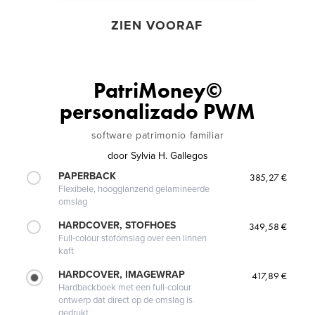
ZIEN VOORAF
PatriMoney©
personalizado PWM
software patrimonio familiar
door
Sylvia H. Gallegos
PAPERBACK
385,27 €
Flexibele, hoogglanzend gelamineerde
omslag
HARDCOVER, STOFHOES
349,58 €
Full-colour stofomslag over een linnen
kaft
HARDCOVER, IMAGEWRAP
417,89 €
Hardbackboek met een full-colour
ontwerp dat direct op de omslag is
gedrukt