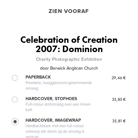
ZIEN VOORAF
Celebration of Creation
2007: Dominion
Charity Photographic Exhibition
door
Berwick Anglican Church
PAPERBACK
29,46 €
Flexibele, hoogglanzend gelamineerde
omslag
HARDCOVER, STOFHOES
35,85 €
Full-colour stofomslag over een linnen
kaft
HARDCOVER, IMAGEWRAP
35,81 €
Hardbackboek met een full-colour
ontwerp dat direct op de omslag is
gedrukt