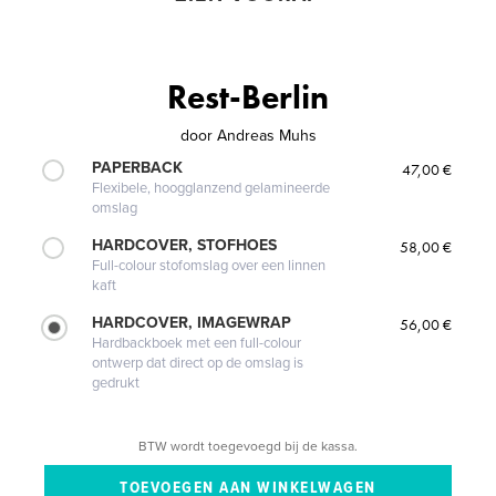
Rest-Berlin
door
Andreas Muhs
PAPERBACK
47,00 €
Flexibele, hoogglanzend gelamineerde
omslag
HARDCOVER, STOFHOES
58,00 €
Full-colour stofomslag over een linnen
kaft
HARDCOVER, IMAGEWRAP
56,00 €
Hardbackboek met een full-colour
ontwerp dat direct op de omslag is
gedrukt
BTW wordt toegevoegd bij de kassa.