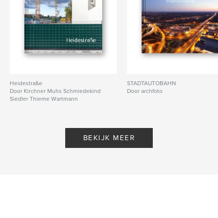
Heidestraße
STADTAUTOBAHN
Door Kirchner Muhs Schmiedekind
Door archfoto
Siedler Thieme Wartmann
Wermann
BEKIJK MEER