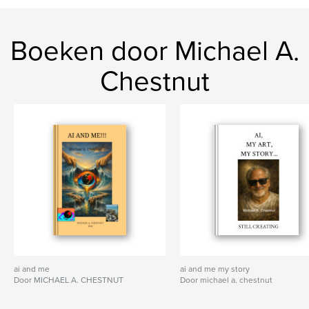
Boeken door Michael A.
Chestnut
ai and me
ai and me my story
Door MICHAEL A. CHESTNUT
Door michael a. chestnut