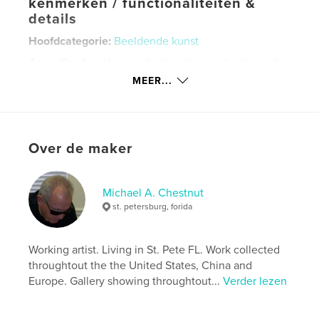
kenmerken / functionaliteiten &
details
Hoofdcategorie:
Beeldende kunst
Aanvullende categorieën
Kunstfotografie
,
Kunst &
Fotografie
MEER...
Projectoptie:
Groot liggend, 33×28 cm
Aantal pagina's:
20
ISBN
Over de maker
Hardcover, ImageWrap: 9781714963003
Hardcover, stofhoes: 9781714779338
Datum publiceren:
dec 30, 2007
Michael A. Chestnut
st. petersburg, forida
Taal
English
Trefwoorden
Working artist. Living in St. Pete FL. Work collected
,
,
,
original art
oil painting
art
abstracts
throughtout the the United States, China and
Europe. Gallery showing throughtout...
Verder lezen