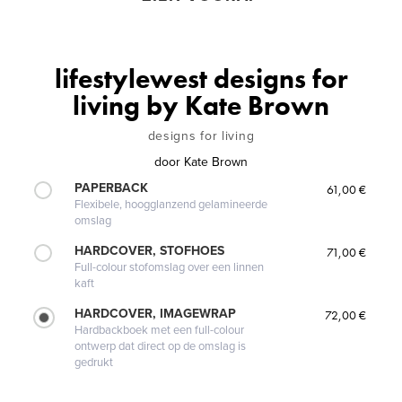
lifestylewest designs for
living by Kate Brown
designs for living
door
Kate Brown
PAPERBACK
61,00 €
Flexibele, hoogglanzend gelamineerde
omslag
HARDCOVER, STOFHOES
71,00 €
Full-colour stofomslag over een linnen
kaft
HARDCOVER, IMAGEWRAP
72,00 €
Hardbackboek met een full-colour
ontwerp dat direct op de omslag is
gedrukt