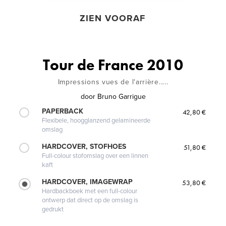
ZIEN VOORAF
Tour de France 2010
Impressions vues de l'arrière.....
door
Bruno Garrigue
PAPERBACK
42,80 €
Flexibele, hoogglanzend gelamineerde
omslag
HARDCOVER, STOFHOES
51,80 €
Full-colour stofomslag over een linnen
kaft
HARDCOVER, IMAGEWRAP
53,80 €
Hardbackboek met een full-colour
ontwerp dat direct op de omslag is
gedrukt