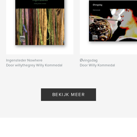
Ingensteder Nowhere
Øvingsdag
Door willythegrey Willy Kommedal
Door Willy Kommedal
BEKIJK MEER