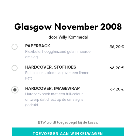
Glasgow November 2008
door
Willy Kommedal
PAPERBACK
56,20 €
Flexibele, hoogglanzend gelamineerde
omslag
HARDCOVER, STOFHOES
66,20 €
Full-colour stofomslag over een linnen
kaft
HARDCOVER, IMAGEWRAP
67,20 €
Hardbackboek met een full-colour
ontwerp dat direct op de omslag is
gedrukt
BTW wordt toegevoegd bij de kassa.