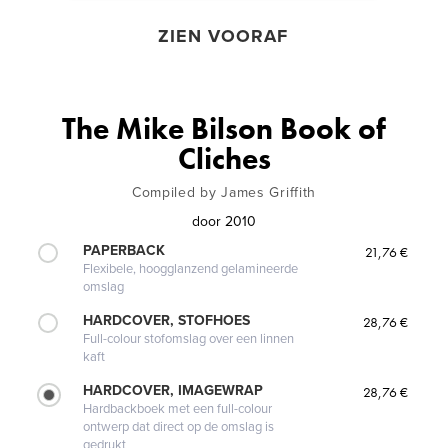
ZIEN VOORAF
The Mike Bilson Book of
Cliches
Compiled by James Griffith
door
2010
PAPERBACK
21,76 €
Flexibele, hoogglanzend gelamineerde
omslag
HARDCOVER, STOFHOES
28,76 €
Full-colour stofomslag over een linnen
kaft
HARDCOVER, IMAGEWRAP
28,76 €
Hardbackboek met een full-colour
ontwerp dat direct op de omslag is
gedrukt