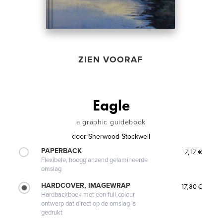
ZIEN VOORAF
Eagle
a graphic guidebook
door
Sherwood Stockwell
PAPERBACK
7,17 €
Flexibele, hoogglanzend gelamineerde
omslag
HARDCOVER, IMAGEWRAP
17,80 €
Hardbackboek met een full-colour
ontwerp dat direct op de omslag is
gedrukt