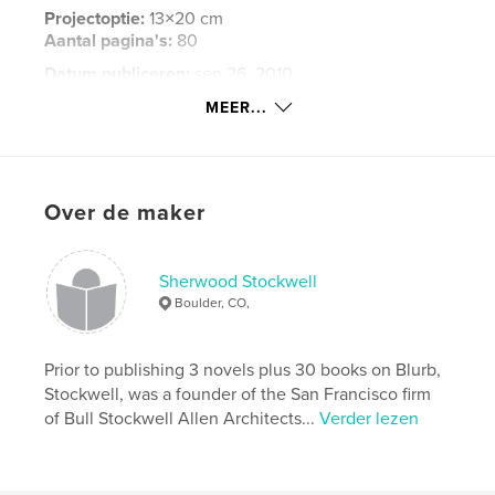
Projectoptie:
13×20 cm
Aantal pagina's:
80
Datum publiceren:
sep 26, 2010
Taal
English
MEER...
Trefwoorden
,
,
,
,
historic
Vail
mountains
landmarks
Over de maker
bridges
Sherwood Stockwell
Boulder, CO,
Prior to publishing 3 novels plus 30 books on Blurb,
Stockwell, was a founder of the San Francisco firm
of Bull Stockwell Allen Architects...
Verder lezen