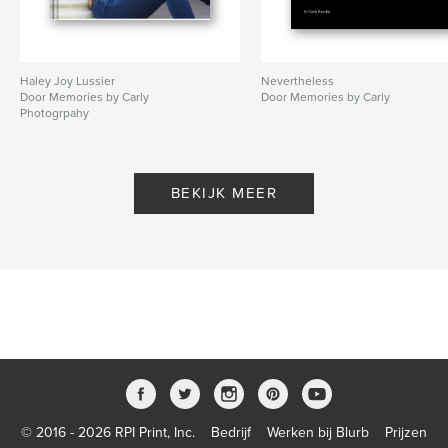
Haley Joy Lussier
Nevertheless
Door Memories by Carly
Door Memories by Carly
Photogrpahy
BEKIJK MEER
© 2016 - 2026 RPI Print, Inc.
Bedrijf
Werken bij Blurb
Prijzen