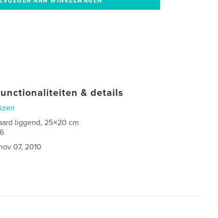
unctionaliteiten & details
izen
aard liggend, 25×20 cm
6
nov 07, 2010