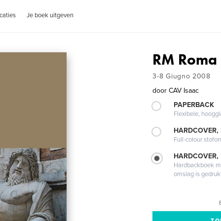
caties
Je boek uitgeven
RM Roma
3-8 Giugno 2008
door
CAV Isaac
PAPERBACK
Flexibele, hoog
HARDCOVER,
Full-colour stofo
HARDCOVER,
Hardbackboek met
omslag is gedruk