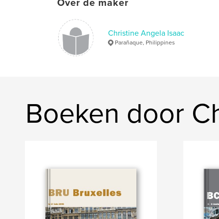
Over de maker
Christine Angela Isaac
Parañaque, Philippines
Boeken door Ch