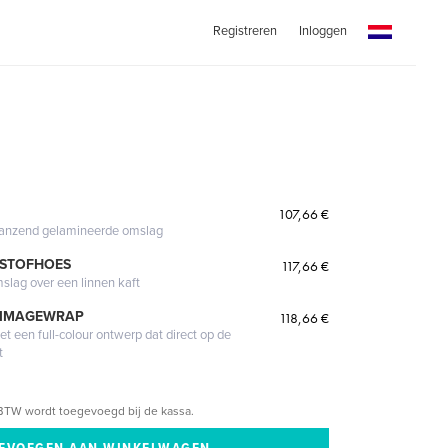
Registreren
Inloggen
107,66 €
glanzend gelamineerde omslag
 STOFHOES
117,66 €
mslag over een linnen kaft
 IMAGEWRAP
118,66 €
 een full-colour ontwerp dat direct op de
t
BTW wordt toegevoegd bij de kassa.