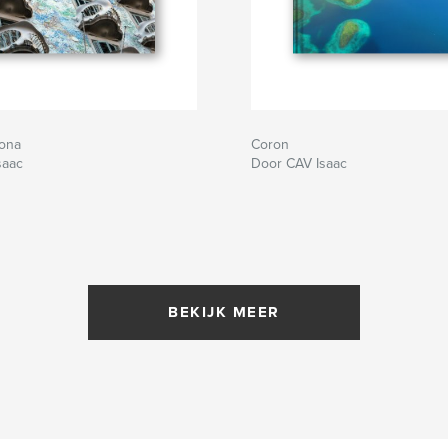
ona
Coron
saac
Door CAV Isaac
BEKIJK MEER