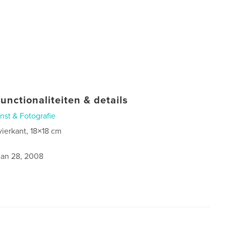
unctionaliteiten & details
nst & Fotografie
vierkant, 18×18 cm
0
jan 28, 2008