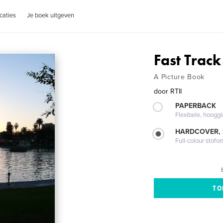
caties
Je boek uitgeven
Fast Track
A Picture Book
door
RTII
PAPERBACK
Flexibele, hoog
HARDCOVER,
Full-colour stofo