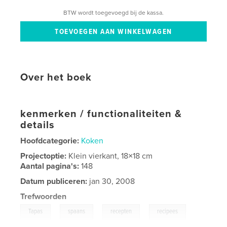
BTW wordt toegevoegd bij de kassa.
Over het boek
kenmerken / functionaliteiten &
details
Hoofdcategorie:
Koken
Projectoptie:
Klein vierkant, 18×18 cm
Aantal pagina's:
148
Datum publiceren:
jan 30, 2008
Trefwoorden
,
,
,
,
Tapas
spaans
recepten
recipees