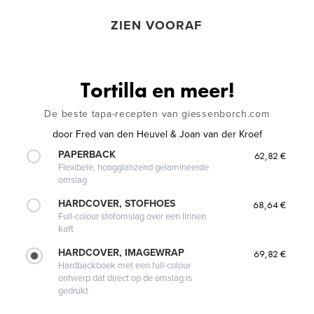
ZIEN VOORAF
Tortilla en meer!
De beste tapa-recepten van giessenborch.com
door
Fred van den Heuvel & Joan van der Kroef
PAPERBACK
62,82 €
Flexibele, hoogglanzend gelamineerde
omslag
HARDCOVER, STOFHOES
68,64 €
Full-colour stofomslag over een linnen
kaft
HARDCOVER, IMAGEWRAP
69,82 €
Hardbackboek met een full-colour
ontwerp dat direct op de omslag is
gedrukt