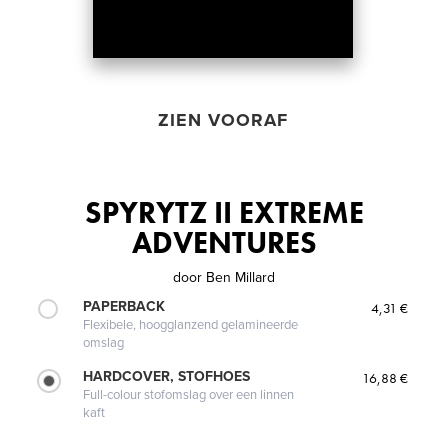
ZIEN VOORAF
SPYRYTZ II EXTREME
ADVENTURES
door
Ben Millard
PAPERBACK
4,31 €
Flexibele, hoogglanzend gelamineerde
omslag
HARDCOVER, STOFHOES
16,88 €
Full-colour stofomslag over een linnen
kaft