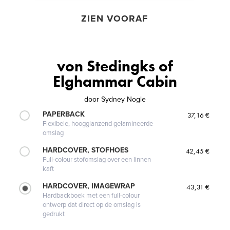
ZIEN VOORAF
von Stedingks of
Elghammar Cabin
door
Sydney Nogle
PAPERBACK
37,16 €
Flexibele, hoogglanzend gelamineerde
omslag
HARDCOVER, STOFHOES
42,45 €
Full-colour stofomslag over een linnen
kaft
HARDCOVER, IMAGEWRAP
43,31 €
Hardbackboek met een full-colour
ontwerp dat direct op de omslag is
gedrukt