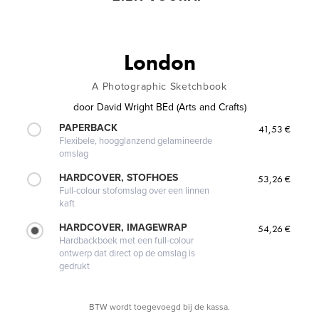
London
A Photographic Sketchbook
door
David Wright BEd (Arts and Crafts)
PAPERBACK
41,53 €
Flexibele, hoogglanzend gelamineerde
omslag
HARDCOVER, STOFHOES
53,26 €
Full-colour stofomslag over een linnen
kaft
HARDCOVER, IMAGEWRAP
54,26 €
Hardbackboek met een full-colour
ontwerp dat direct op de omslag is
gedrukt
BTW wordt toegevoegd bij de kassa.