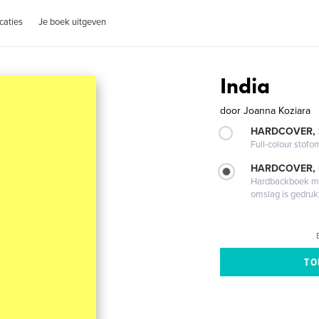
caties
Je boek uitgeven
India
door
Joanna Koziara
HARDCOVER,
Full-colour stofo
HARDCOVER,
Hardbackboek met
omslag is gedruk