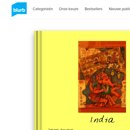
Categorieën
Onze keuze
Bestsellers
Nieuwe publi