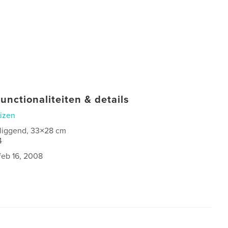
unctionaliteiten & details
izen
 liggend, 33×28 cm
4
feb 16, 2008